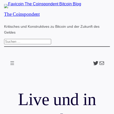
Zum
The Coinspondent
Inhalt
springen
Kritisches und Konstruktives zu Bitcoin und der Zukunft des
Geldes
S
u
c
Twitter
The Coinspondent p
h
e
n
Live und in