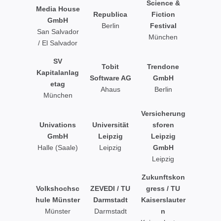
Science &
Media House
Republica
Fiction
GmbH
Berlin
Festival
San Salvador
München
/ El Salvador
SV
Tobit
Trendone
Kapitalanlag
Software AG
GmbH
etag
Ahaus
Berlin
München
Versicherung
Univations
Universität
sforen
GmbH
Leipzig
Leipzig
Halle (Saale)
Leipzig
GmbH
Leipzig
Zukunftskon
Volkshochsc
ZEVEDI / TU
gress / TU
hule Münster
Darmstadt
Kaiserslauter
Münster
Darmstadt
n