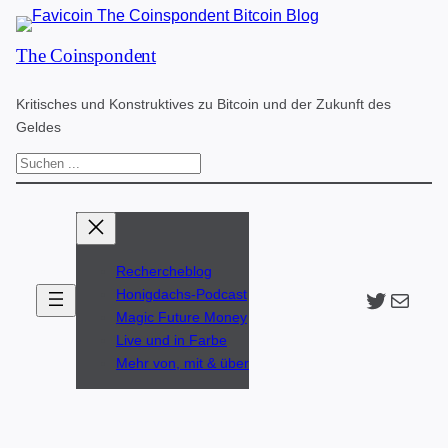
Zum
The Coinspondent
Inhalt
springen
Kritisches und Konstruktives zu Bitcoin und der Zukunft des
Geldes
S
u
c
h
Rechercheblog
e
Twitter
The Coinspondent p
Honigdachs-Podcast
n
Magic Future Money
Live und in Farbe
Mehr von, mit & über