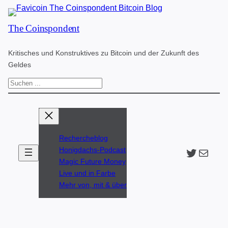
Zum
The Coinspondent
Inhalt
springen
Kritisches und Konstruktives zu Bitcoin und der Zukunft des
Geldes
S
u
c
h
Rechercheblog
e
Twitter
The Coinspondent p
Honigdachs-Podcast
n
Magic Future Money
Live und in Farbe
Mehr von, mit & über