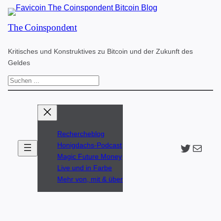
Zum
The Coinspondent
Inhalt
springen
Kritisches und Konstruktives zu Bitcoin und der Zukunft des
Geldes
S
u
c
h
Rechercheblog
e
Twitter
The Coinspondent p
Honigdachs-Podcast
n
Magic Future Money
Live und in Farbe
Mehr von, mit & über