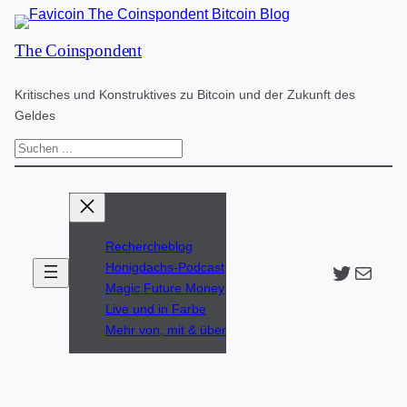
Zum
The Coinspondent
Inhalt
springen
Kritisches und Konstruktives zu Bitcoin und der Zukunft des
Geldes
S
u
c
h
Rechercheblog
e
Twitter
The Coinspondent p
Honigdachs-Podcast
n
Magic Future Money
Live und in Farbe
Mehr von, mit & über