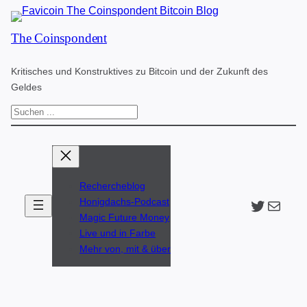
Zum
The Coinspondent
Inhalt
springen
Kritisches und Konstruktives zu Bitcoin und der Zukunft des
Geldes
S
u
c
h
Rechercheblog
e
Twitter
The Coinspondent p
Honigdachs-Podcast
n
Magic Future Money
Live und in Farbe
Mehr von, mit & über