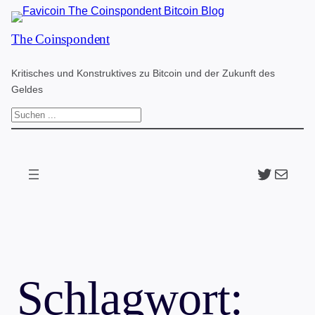
Zum
The Coinspondent
Inhalt
springen
Kritisches und Konstruktives zu Bitcoin und der Zukunft des
Geldes
S
u
c
Twitter
The Coinspondent p
h
e
n
Schlagwort: