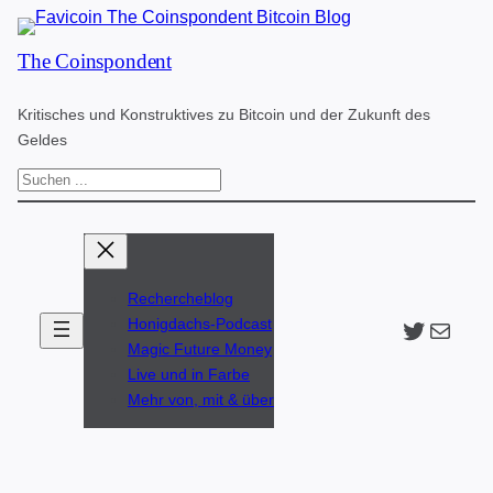
Zum
The Coinspondent
Inhalt
springen
Kritisches und Konstruktives zu Bitcoin und der Zukunft des
Geldes
S
u
c
h
Rechercheblog
e
Twitter
The Coinspondent p
Honigdachs-Podcast
n
Magic Future Money
Live und in Farbe
Mehr von, mit & über