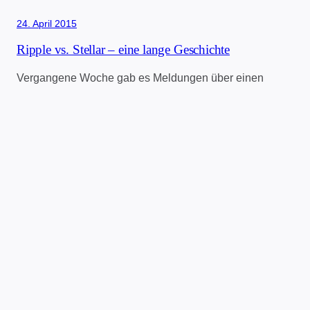
24. April 2015
Ripple vs. Stellar – eine lange Geschichte
Vergangene Woche gab es Meldungen über einen
Stanford-Professor, der ein neues Bitcoin-ähnliches
System entwickelt haben will, dass besser als Bitcoin
sein soll, weil schneller und sicherer. So weit so
unspektakulär, denn mit genau der gleichen These
kommt jede Woche jemand um die Ecke. Da das
System von besagtem Professor allerdings in das
Blockchain 2.0-Projekt Stellar…
Zum ganzen Beitrag