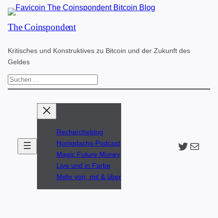
Zum
The Coinspondent
Inhalt
springen
Kritisches und Konstruktives zu Bitcoin und der Zukunft des
Geldes
S
u
c
h
Rechercheblog
e
Twitter
The Coinspondent p
Honigdachs-Podcast
n
Magic Future Money
Live und in Farbe
Mehr von, mit & über