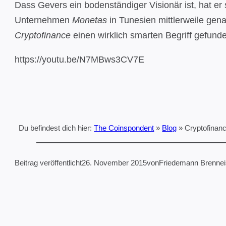
Dass Gevers ein bodenständiger Visionär ist, hat e
Unternehmen
Monetas
in Tunesien mittlerweile gena
Cryptofinance
einen wirklich smarten Begriff gefund
https://youtu.be/N7MBws3CV7E
Du befindest dich hier:
The Coinspondent
»
Blog
»
Cryptofinan
Beitrag veröffentlicht
26. November 2015
von
Friedemann Brenne