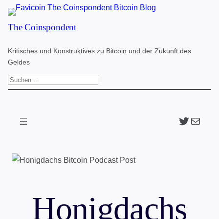
Zum
The Coinspondent
Inhalt
springen
Kritisches und Konstruktives zu Bitcoin und der Zukunft des
Geldes
S
u
c
Twitter
The Coinspondent p
h
e
n
Honigdachs