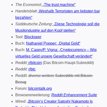
The Economist
:
„The trust machine“
Handelsblatt
„Weshalb Terroristen am liebsten bar
bezahlen“
Süddeutsche Zeitung
:
„Diese Technologie soll die
Musikindustrie auf den Kopf stellen“
Tool:
Blockseer
Buch:
Nathaniel Popper: „Digital Gold“
Buch:
M. Casey/P. Vigna: „Cryptocurrency – Wie
virtuelles Geld unsere Gesellschaft verändert“
Reddit:
r/bitcoin
(Das Bitcoin-Haupt-Subreddit)
Reddit:
r/btc
Reddit
:
diverse weitere Subreddits mit Bitcoin-
Bezug
Forum:
bitcointalk.org
Browsererweiterung:
Reddit Enhancement Suite
Wired
:
„Bitcoin’s Creator Satoshi Nakamoto Is