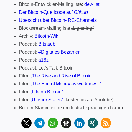
Bitcoin-Entwickler-Mailingliste:
dev-list
Der Bitcoin-Quellcode auf
Github
Übersicht über Bitcoin-IRC-Channels
Blockstream-Mailingliste
„Lightning“
Archiv:
Bitcoin-Wiki
Podcast:
Bitstaub
Podcast:
#Digitales Bezahlen
Podcast:
a16z
Podcast:
Let’s Talk Bitcoin
Film:
„The Rise and Rise of Bitcoin“
Film:
„The End of Money as we know it“
Film:
„Life on Bitcoin“
Film:
„Ulterior States“
(kostenlos auf Youtube)
Bitcoin-Stammtische im deutschsprachigen Raum