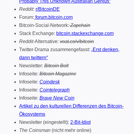
Probably This Unknown Australian Genius“
Reddit
:
r/BitcoinDE
Forum:
forum.bitcoin.com
Bitcoin-Social-Network:
Zapchain
Stack Exchange:
bitcoin.stackexchange.com
Reddit
-Alternative:
voat.co/v/bitcoin
Twitter-Drama zusammengefasst:
„Erst denken,
dann twittern“
Newsletter:
Bitcoin Bolt
Infoseite:
Bitcoin Magazine
Infoseite:
Coindesk
Infoseite:
Cointelegraph
Infoseite:
Brave New Coin
Artikel zu den kulturellen Differenzen des Bitcoin-
Ökosystems
Newsletter (eingestellt):
2-Bit-Idiot
The Coinsman
(nicht mehr online)