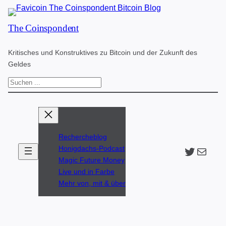
Zum
The Coinspondent
Inhalt
springen
Kritisches und Konstruktives zu Bitcoin und der Zukunft des
Geldes
S
u
c
h
Rechercheblog
e
Twitter
The Coinspondent p
Honigdachs-Podcast
n
Magic Future Money
Live und in Farbe
Mehr von, mit & über