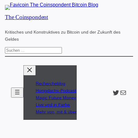
Zum
The Coinspondent
Inhalt
springen
Kritisches und Konstruktives zu Bitcoin und der Zukunft des
Geldes
S
u
c
h
Rechercheblog
e
Twitter
The Coinspondent p
Honigdachs-Podcast
n
Magic Future Money
Live und in Farbe
Mehr von, mit & über