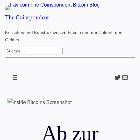
Zum
The Coinspondent
Inhalt
springen
Kritisches und Konstruktives zu Bitcoin und der Zukunft des
Geldes
S
u
c
Twitter
The Coinspondent p
h
e
n
Ab zur