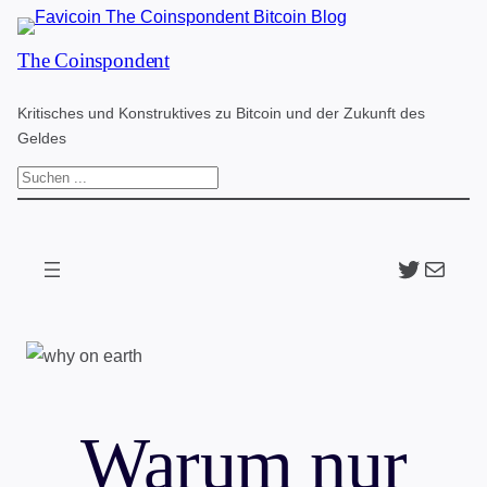
Zum
The Coinspondent
Inhalt
springen
Kritisches und Konstruktives zu Bitcoin und der Zukunft des
Geldes
S
u
c
Twitter
The Coinspondent p
h
e
n
Warum nur