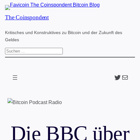
Zum
The Coinspondent
Inhalt
springen
Kritisches und Konstruktives zu Bitcoin und der Zukunft des
Geldes
S
u
c
Twitter
The Coinspondent p
h
e
n
Die BBC über