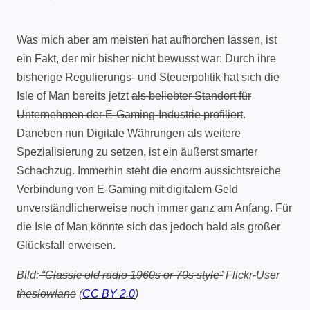
Was mich aber am meisten hat aufhorchen lassen, ist
ein Fakt, der mir bisher nicht bewusst war: Durch ihre
bisherige Regulierungs- und Steuerpolitik hat sich die
Isle of Man bereits jetzt
als beliebter Standort für
Unternehmen der E-Gaming-Industrie profiliert
.
Daneben nun Digitale Währungen als weitere
Spezialisierung zu setzen, ist ein äußerst smarter
Schachzug. Immerhin steht die enorm aussichtsreiche
Verbindung von E-Gaming mit digitalem Geld
unverständlicherweise noch immer ganz am Anfang. Für
die Isle of Man könnte sich das jedoch bald als großer
Glücksfall erweisen.
Bild:
“Classic old radio 1960s or 70s style”
Flickr-User
theslowlane
(
CC BY 2.0
)