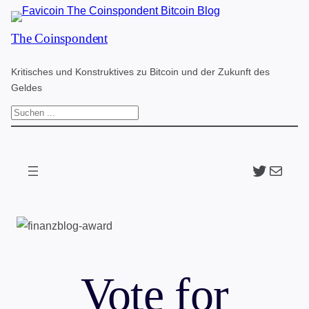
Zum
The Coinspondent
Inhalt
springen
Kritisches und Konstruktives zu Bitcoin und der Zukunft des
Geldes
S
u
c
Twitter
The Coinspondent p
h
e
n
Vote for