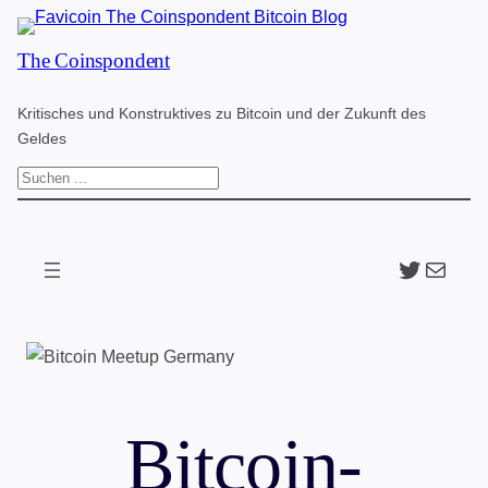
Zum
The Coinspondent
Inhalt
springen
Kritisches und Konstruktives zu Bitcoin und der Zukunft des
Geldes
S
u
c
Twitter
The Coinspondent p
h
e
n
Bitcoin-