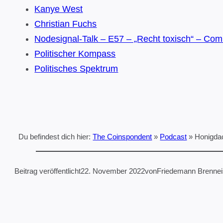
Kanye West
Christian Fuchs
Nodesignal-Talk – E57 – „Recht toxisch“ – Com
Politischer Kompass
Politisches Spektrum
Du befindest dich hier:
The Coinspondent
»
Podcast
»
Honigdac
Beitrag veröffentlicht
22. November 2022
von
Friedemann Brenne