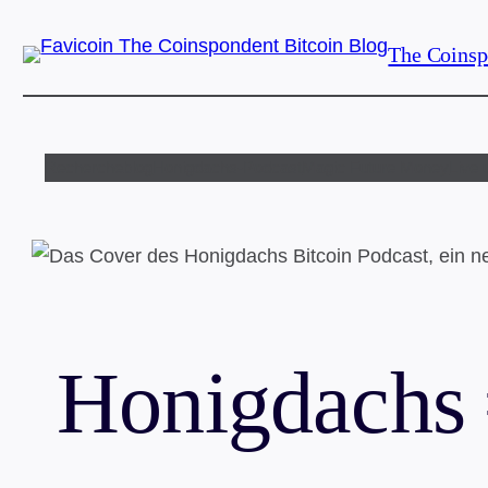
Zum
The Coinsp
Inhalt
springen
Rechercheblog
Honigdachs-Podcast
Magic Future Money
Live 
Honigdachs #