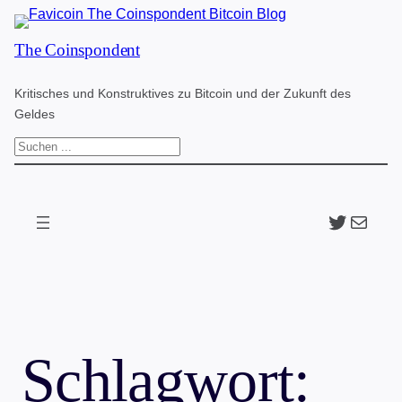
Zum
The Coinspondent
Inhalt
springen
Kritisches und Konstruktives zu Bitcoin und der Zukunft des
Geldes
S
u
c
Twitter
The Coinspondent p
h
e
n
Schlagwort: