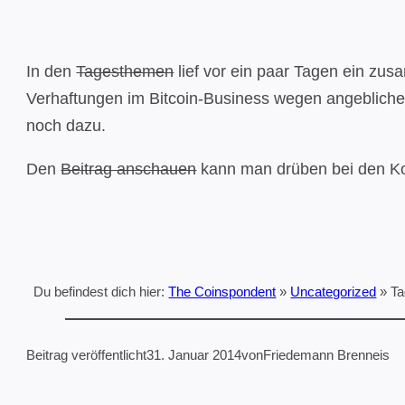
In den
Tagesthemen
lief vor ein paar Tagen ein zus
Verhaftungen im Bitcoin-Business wegen angebliche
noch dazu.
Den
Beitrag anschauen
kann man drüben bei den K
Du befindest dich hier:
The Coinspondent
»
Uncategorized
»
Ta
Beitrag veröffentlicht
31. Januar 2014
von
Friedemann Brenneis