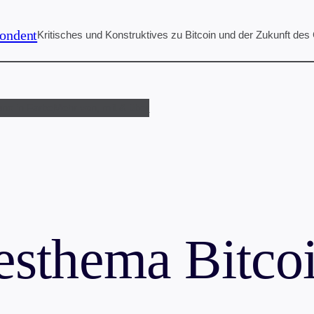
ondent
Kritisches und Konstruktives zu Bitcoin und der Zukunft des
und in Farbe
Mehr von, mit & über
esthema Bitco