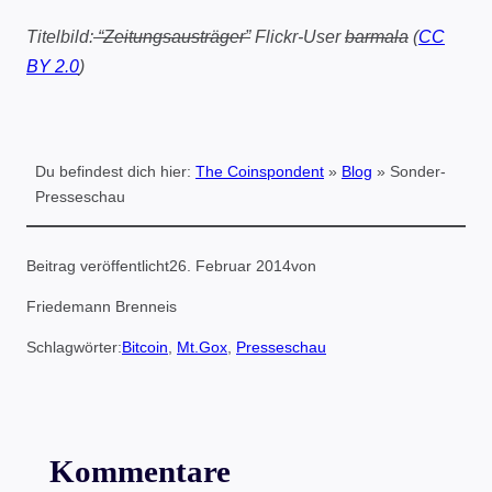
Titelbild:
“Zeitungsausträger”
Flickr-User
barmala
(
CC
BY 2.0
)
Du befindest dich hier:
The Coinspondent
»
Blog
»
Sonder-
Presseschau
Beitrag veröffentlicht
26. Februar 2014
von
Friedemann Brenneis
Schlagwörter:
Bitcoin
, 
Mt.Gox
, 
Presseschau
Kommentare