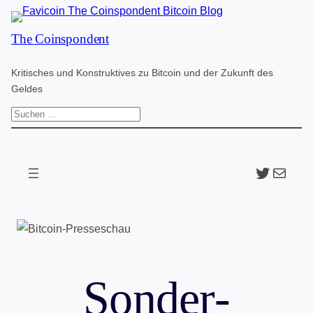
Zum
The Coinspondent
Inhalt
springen
Kritisches und Konstruktives zu Bitcoin und der Zukunft des
Geldes
S
u
c
Twitter
The Coinspondent p
h
e
n
Sonder-