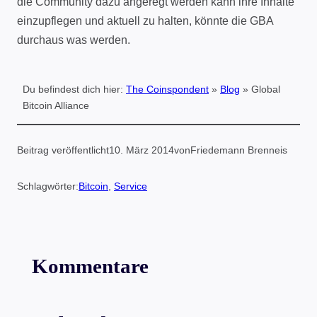
die Community dazu angeregt werden kann ihre Inhalte
einzupflegen und aktuell zu halten, könnte die GBA
durchaus was werden.
Du befindest dich hier:
The Coinspondent
»
Blog
»
Global
Bitcoin Alliance
Beitrag veröffentlicht
10. März 2014
von
Friedemann Brenneis
Schlagwörter:
Bitcoin
, 
Service
Kommentare