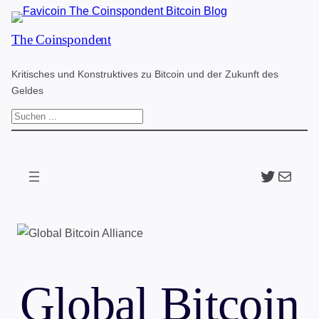
Zum
The Coinspondent
Inhalt
springen
Kritisches und Konstruktives zu Bitcoin und der Zukunft des
Geldes
S
u
c
Twitter
The Coinspondent p
h
e
n
Global Bitcoin