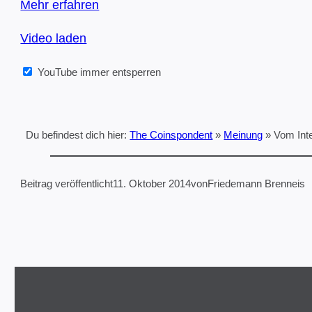
Mehr erfahren
Video laden
YouTube immer entsperren
Du befindest dich hier:
The Coinspondent
»
Meinung
»
Vom Int
Beitrag veröffentlicht
11. Oktober 2014
von
Friedemann Brenneis