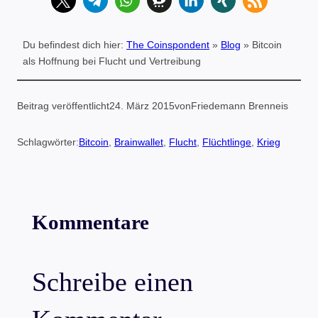
Du befindest dich hier:
The Coinspondent
»
Blog
»
Bitcoin
als Hoffnung bei Flucht und Vertreibung
Beitrag veröffentlicht
24. März 2015
von
Friedemann Brenneis
Schlagwörter:
Bitcoin
, 
Brainwallet
, 
Flucht
, 
Flüchtlinge
, 
Krieg
Kommentare
Schreibe einen