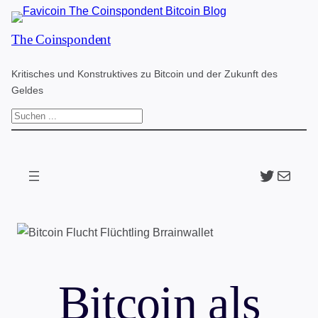
Zum
The Coinspondent
Inhalt
springen
Kritisches und Konstruktives zu Bitcoin und der Zukunft des
Geldes
S
u
c
Twitter
The Coinspondent p
h
e
n
Bitcoin als