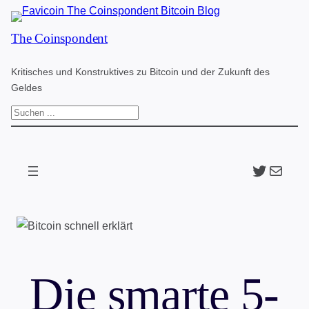
Zum
The Coinspondent
Inhalt
springen
Kritisches und Konstruktives zu Bitcoin und der Zukunft des
Geldes
S
u
c
Twitter
The Coinspondent p
h
e
n
Die smarte 5-