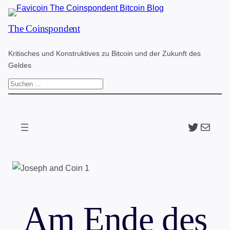
Zum
The Coinspondent
Inhalt
springen
Kritisches und Konstruktives zu Bitcoin und der Zukunft des
Geldes
S
u
c
Twitter
The Coinspondent p
h
e
n
Am Ende des