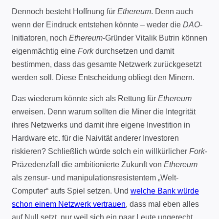
Dennoch besteht Hoffnung für
Ethereum
. Denn auch
wenn der Eindruck entstehen könnte – weder die
DAO
-
Initiatoren, noch
Ethereum
-Gründer Vitalik Butrin können
eigenmächtig eine
Fork
durchsetzen und damit
bestimmen, dass das gesamte Netzwerk zurückgesetzt
werden soll. Diese Entscheidung obliegt den Minern.
Das wiederum könnte sich als Rettung für
Ethereum
erweisen. Denn warum sollten die Miner die Integrität
ihres Netzwerks und damit ihre eigene Investition in
Hardware etc. für die Naivität anderer Investoren
riskieren? Schließlich würde solch ein willkürlicher
Fork
-
Präzedenzfall die ambitionierte Zukunft von
Ethereum
als zensur- und manipulationsresistentem „Welt-
Computer“ aufs Spiel setzen. Und
welche Bank würde
schon einem Netzwerk vertrauen
, dass mal eben alles
auf Null setzt, nur weil sich ein paar Leute ungerecht