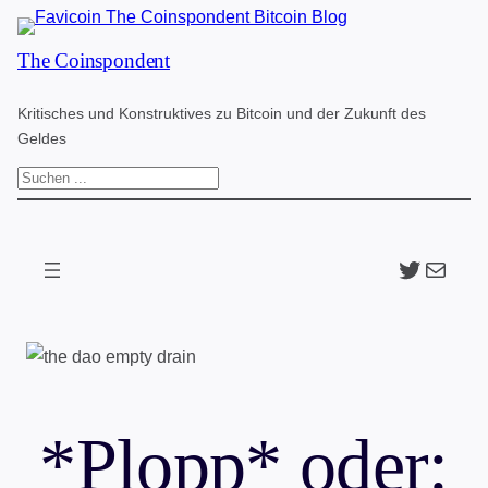
Zum
The Coinspondent
Inhalt
springen
Kritisches und Konstruktives zu Bitcoin und der Zukunft des
Geldes
S
u
c
Twitter
The Coinspondent p
h
e
n
*Plopp* oder: