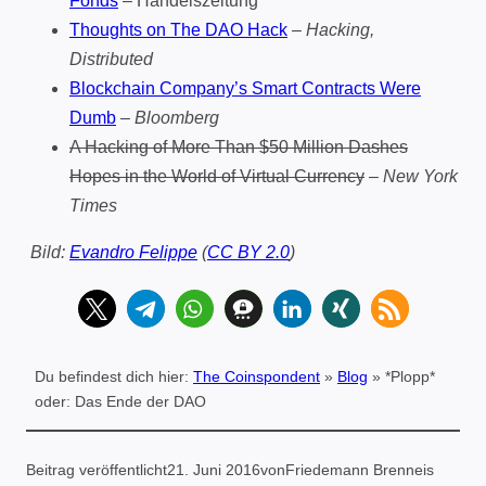
Fonds
– Handelszeitung
Thoughts on The DAO Hack
– Hacking,
Distributed
Blockchain Company’s Smart Contracts Were
Dumb
– Bloomberg
A Hacking of More Than $50 Million Dashes
Hopes in the World of Virtual Currency
– New York
Times
Bild:
Evandro Felippe
(
CC BY 2.0
)
Du befindest dich hier:
The Coinspondent
»
Blog
»
*Plopp*
oder: Das Ende der DAO
Beitrag veröffentlicht
21. Juni 2016
von
Friedemann Brenneis