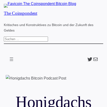
Zum
The Coinspondent
Inhalt
springen
Kritisches und Konstruktives zu Bitcoin und der Zukunft des
Geldes
S
u
c
Twitter
The Coinspondent p
h
e
n
Honigdachs