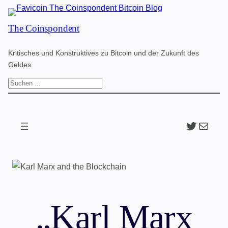
Zum
The Coinspondent
Inhalt
springen
Kritisches und Konstruktives zu Bitcoin und der Zukunft des
Geldes
S
u
c
Twitter
The Coinspondent p
h
e
n
„Karl Marx