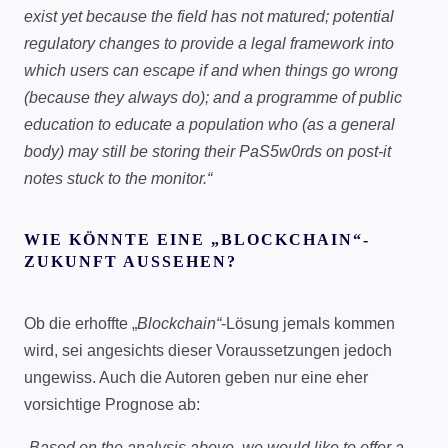
exist yet because the field has not matured; potential
regulatory changes to provide a legal framework into
which users can escape if and when things go wrong
(because they always do); and a programme of public
education to educate a population who (as a general
body) may still be storing their PaS5w0rds on post-it
notes stuck to the monitor.“
WIE KÖNNTE EINE „BLOCKCHAIN“-
ZUKUNFT AUSSEHEN?
Ob die erhoffte „
Blockchain“
-Lösung jemals kommen
wird, sei angesichts dieser Voraussetzungen jedoch
ungewiss. Auch die Autoren geben nur eine eher
vorsichtige Prognose ab:
„Based on the analysis above, we would like to offer a