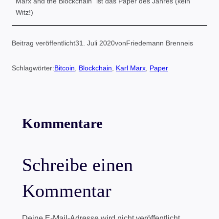
Marx and the Blockchain“ ist das Paper des Jahres (kein
Witz!)
Beitrag veröffentlicht
31. Juli 2020
von
Friedemann Brenneis
Schlagwörter:
Bitcoin
, 
Blockchain
, 
Karl Marx
, 
Paper
Kommentare
Schreibe einen
Kommentar
Deine E-Mail-Adresse wird nicht veröffentlicht.