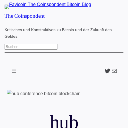
Zum
The Coinspondent
Inhalt
springen
Kritisches und Konstruktives zu Bitcoin und der Zukunft des
Geldes
S
u
c
Twitter
The Coinspondent p
h
e
n
hub