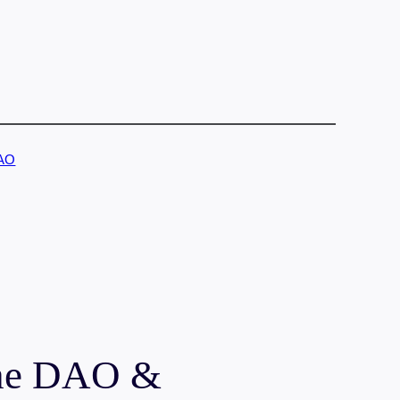
AO
The DAO &