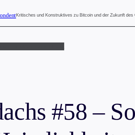
ondent
Kritisches und Konstruktives zu Bitcoin und der Zukunft des
und in Farbe
Mehr von, mit & über
achs #58 – So