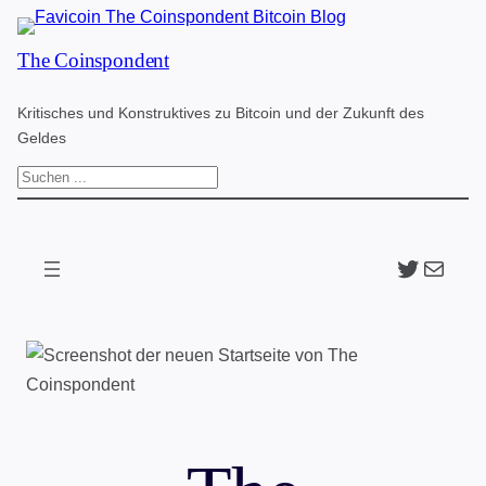
Zum
The Coinspondent
Inhalt
springen
Kritisches und Konstruktives zu Bitcoin und der Zukunft des
Geldes
S
u
c
Twitter
The Coinspondent p
h
e
n