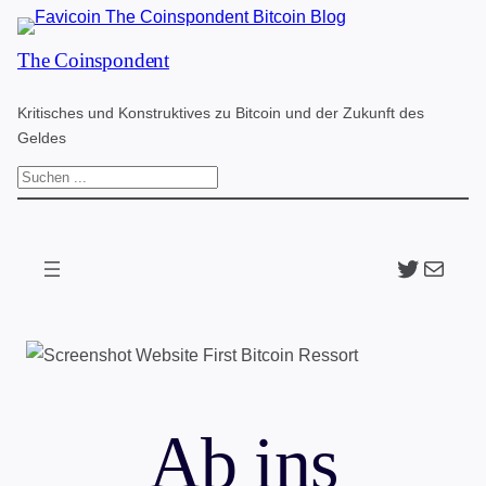
Zum
The Coinspondent
Inhalt
springen
Kritisches und Konstruktives zu Bitcoin und der Zukunft des
Geldes
S
u
c
Twitter
The Coinspondent p
h
e
n
Ab ins