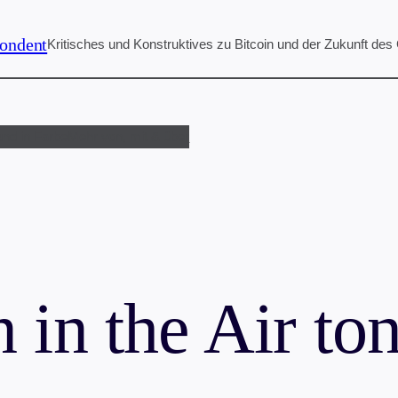
ondent
Kritisches und Konstruktives zu Bitcoin und der Zukunft des
und in Farbe
Mehr von, mit & über
n in the Air to