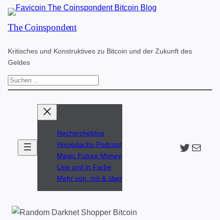
Zum
The Coinspondent
Inhalt
springen
Kritisches und Konstruktives zu Bitcoin und der Zukunft des
Geldes
S
u
c
h
Rechercheblog
e
Twitter
The Coinspondent p
Honigdachs-Podcast
n
Magic Future Money
Live und in Farbe
Mehr von, mit & über