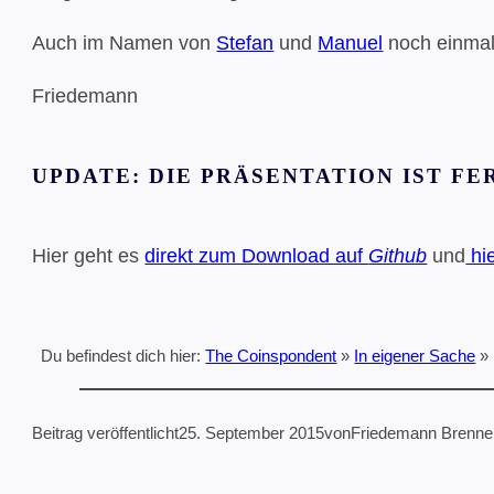
Auch im Namen von
Stefan
und
Manuel
noch einmal
Friedemann
UPDATE: DIE PRÄSENTATION IST FE
Hier geht es
direkt zum Download auf
Github
und
hie
Du befindest dich hier:
The Coinspondent
»
In eigener Sache
»
Beitrag veröffentlicht
25. September 2015
von
Friedemann Brenne