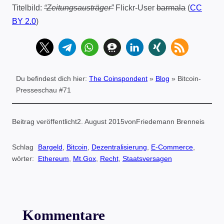
Titelbild:
“Zeitungsausträger”
Flickr-User
barmala
(
CC
BY 2.0
)
Du befindest dich hier:
The Coinspondent
»
Blog
»
Bitcoin-
Presseschau #71
Beitrag veröffentlicht
2. August 2015
von
Friedemann Brenneis
Schlag
Bargeld
, 
Bitcoin
, 
Dezentralisierung
, 
E-Commerce
, 
wörter:
Ethereum
, 
Mt.Gox
, 
Recht
, 
Staatsversagen
Kommentare