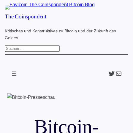
Zum
The Coinspondent
Inhalt
springen
Kritisches und Konstruktives zu Bitcoin und der Zukunft des
Geldes
S
u
c
Twitter
The Coinspondent p
h
e
n
Bitcoin-