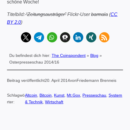
schöne Woche!
Titelbild:
“Zeitungsausträger”
Flickr-User
barmala
(
CC
BY 2.0
)
Du befindest dich hier:
The Coinspondent
»
Blog
»
Osterpresseschau 2014/16
Beitrag veröffentlicht
20. April 2014
von
Friedemann Brenneis
Schlagwö
Altcoin
, 
Bitcoin
, 
Kunst
, 
Mt.Gox
, 
Presseschau
, 
System
rter:
& Technik
, 
Wirtschaft