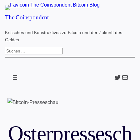
Zum
The Coinspondent
Inhalt
springen
Kritisches und Konstruktives zu Bitcoin und der Zukunft des
Geldes
S
u
c
Twitter
The Coinspondent p
h
e
n
Osterpressesch