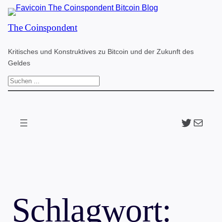
Zum
The Coinspondent
Inhalt
springen
Kritisches und Konstruktives zu Bitcoin und der Zukunft des
Geldes
S
u
c
Twitter
The Coinspondent p
h
e
n
Schlagwort: